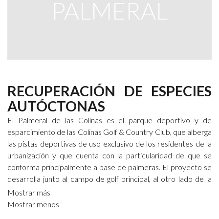
PALMERAL
RECUPERACIÓN DE ESPECIES
AUTÓCTONAS
El Palmeral de las Colinas es el parque deportivo y de
esparcimiento de las Colinas Golf & Country Club, que alberga
las pistas deportivas de uso exclusivo de los residentes de la
urbanización y que cuenta con la particularidad de que se
conforma principalmente a base de palmeras. El proyecto se
desarrolla junto al campo de golf principal, al otro lado de la
cañada del Espartal y rodeado por la senda paisajística que
Mostrar más
recorre la finca por aquellos lugares de destacado interés
Mostrar menos
natural.