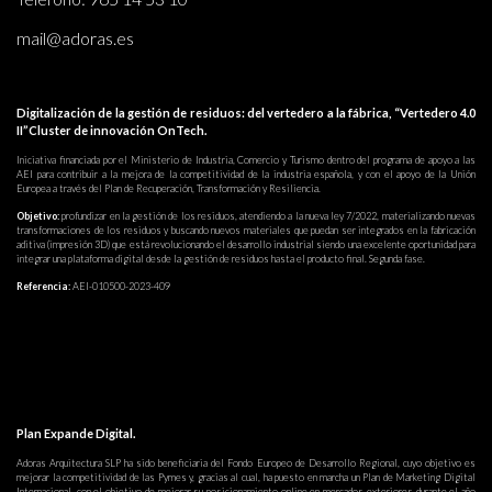
mail@adoras.es
Digitalización de la gestión de residuos: del vertedero a la fábrica, “Vertedero 4.0
II”Cluster de innovación OnTech.
Iniciativa financiada por el Ministerio de Industria, Comercio y Turismo dentro del programa de apoyo a las
AEI para contribuir a la mejora de la competitividad de la industria española, y con el apoyo de la Unión
Europea a través del Plan de Recuperación, Transformación y Resiliencia.
Objetivo:
profundizar en la gestión de los residuos, atendiendo a la nueva ley 7/2022, materializando nuevas
transformaciones de los residuos y buscando nuevos materiales que puedan ser integrados en la fabricación
aditiva (impresión 3D) que está revolucionando el desarrollo industrial siendo una excelente oportunidad para
integrar una plataforma digital desde la gestión de residuos hasta el producto final. Segunda fase.
Referencia:
AEI-010500-2023-409
Plan Expande Digital.
Adoras Arquitectura SLP ha sido beneficiaria del Fondo Europeo de Desarrollo Regional, cuyo objetivo es
mejorar la competitividad de las Pymes y, gracias al cual, ha puesto en marcha un Plan de Marketing Digital
Internacional, con el objetivo de mejorar su posicionamiento online en mercados exteriores durante el año