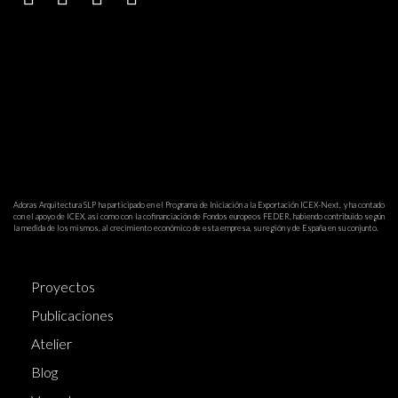
Adoras Arquitectura SLP ha participado en el Programa de Iniciación a la Exportación ICEX-Next, y ha contado
con el apoyo de ICEX, así como con la cofinanciación de Fondos europeos FEDER, habiendo contribuido según
la medida de los mismos, al crecimiento económico de esta empresa, su región y de España en su conjunto.
Proyectos
Publicaciones
Atelier
Blog