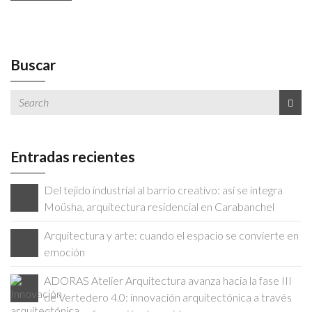
En la actualidad se ha llevado a cabo la plantación para
asegurar el establecimiento de palmeras en el parque, la
actuación en los alrededores de las pistas y el aparcamiento;
encontrándose pendiente de ejecución las dotaciones del
Buscar
parque. Ahora los residentes pueden practicar deporte al aire
libre en un entorno más atractivo y refrescante.
Entradas recientes
Del tejido industrial al barrio creativo: así se integra
Moüsha, arquitectura residencial en Carabanchel
Arquitectura y arte: cuando el espacio se convierte en
emoción
ADORAS Atelier Arquitectura avanza hacia la fase III
de Vertedero 4.0: innovación arquitectónica a través