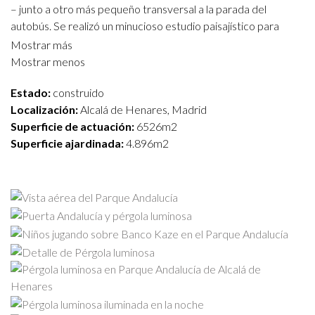
– junto a otro más pequeño transversal a la parada del
autobús. Se realizó un minucioso estudio paisajístico para
favorecer la biodiversidad del parque, ampliando los
Mostrar más
parterres, la vegetación e introduciendo nuevas especies
Mostrar menos
arbustivas ordenadas por requerimientos hídricos. Así, se han
Estado:
construido
incrementado las superficies verdes en 4.896 m2 y reducido
Localización:
Alcalá de Henares, Madrid
las superficies duras 1.630 m2.
Superficie de actuación:
6526m2
PAISAJE, IDENTIDAD Y
Superficie ajardinada:
4.896m2
SENTIDO DE PERTENENCIA
Más allá de proporcionar estos espacios vegetales al aire
libre, el parque queda vinculado al tejido histórico para
recuperar su identidad. Así, se potencian dos elementos que
versan sobre su origen: el Río Henares y la Puerta Andalucía.
Para el primero de ellos, y como elemento integrador de toda
la propuesta, se diseña una pérgola luminosa elevada que,
sinuosamente, va recorriendo todo el parque asemejándose
al curso del río Henares. Esta iluminación se concibe como un