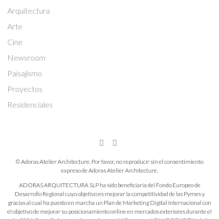
Arquitectura
Arte
Cine
Newsroom
Paisajismo
Proyectos
Residenciales
© Adoras Atelier Architecture. Por favor, no reproducir sin el consentimiento
expreso de Adoras Atelier Architecture.
ADORAS ARQUITECTURA SLP ha sido beneficiaria del Fondo Europeo de
Desarrollo Regional cuyo objetivo es mejorar la competitividad de las Pymes y
gracias al cual ha puesto en marcha un Plan de Marketing Digital Internacional con
el objetivo de mejorar su posicionamiento online en mercados exteriores durante el