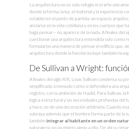
La arquitectura no es solo refugio ni el arte únic
donde la forma, la luz, el material y la experiencia
establecen el punto de partida: un espacio arquitec
anclarse en la vida cotidiana y en los cuerpos que 
haga pensar— no aparece de la nada. A finales del 
cuestionar una arquitectura entendida solo como ref
formularon una manera de pensar el edificio que, de
arquitectura donde la función incluye también la expe
De Sullivan a Wright: funció
A finales del siglo XIX, Louis Sullivan condensa su po
simplificado a menudo como si defendiera una arqui
registro, con la ambición de Hadid. Para Sullivan, la f
lógica estructural y las necesidades profundas del h
y hace, no de una decoración arbitraria. Cuando esa
subraya además que el hombre forma parte de la natur
también
integrar al habitante en un orden natur
naturaleza, no un objeto ajeno a ella. De ahí su or