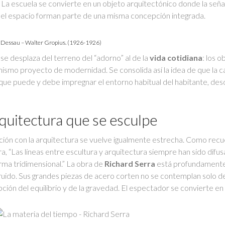
. La escuela se convierte en un objeto arquitectónico donde la señal
ón del espacio forman parte de una misma concepción integrada.
Dessau – Walter Gropius. (1926-1926)
 se desplaza del terreno del “adorno” al de la
vida cotidiana
: los o
 un mismo proyecto de modernidad. Se consolida así la idea de que la c
o que puede y debe impregnar el entorno habitual del habitante, des
rquitectura que se esculpe
ación con la arquitectura se vuelve igualmente estrecha. Como rec
a, “Las líneas entre escultura y arquitectura siempre han sido difus
forma tridimensional.” La obra de
Richard Serra
está profundamente
nstruido. Sus grandes piezas de acero corten no se contemplan solo 
ción del equilibrio y de la gravedad. El espectador se convierte en