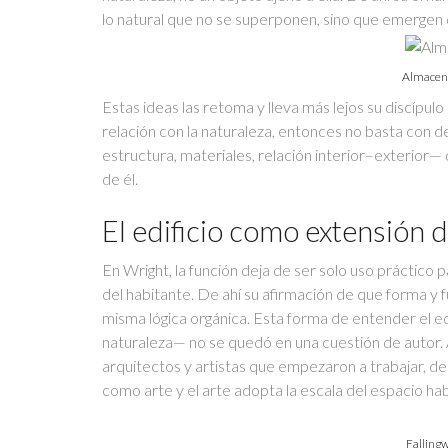
lo natural que no se superponen, sino que emergen de 
Almacene
Estas ideas las retoma y lleva más lejos su discípulo
relación con la naturaleza, entonces no basta con 
estructura, materiales, relación interior–exterio
de él.
El edificio como extensión d
En Wright, la función deja de ser solo uso práctico pa
del habitante. De ahí su afirmación de que forma y f
misma lógica orgánica. Esta forma de entender el 
naturaleza— no se quedó en una cuestión de autor. A
arquitectos y artistas que empezaron a trabajar, d
como arte y el arte adopta la escala del espacio hab
Falling