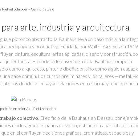
 Rietvel Schroder – Gerrit Rietveld
para arte, industria y arquitectura
nguaje pictórico abstracto, la Bauhaus lleva un paso más allá la integ
tura pedagógica y productiva. Fundada por Walter Gropius en 1919,
uyen pintura, escultura, artes aplicadas, diseño y construcción, c
bra arquitectónica. El modelo de enseñanza de la Bauhaus rompe la
 solo como arquitecto, pintor o diseñador, sino como alguien capaz 
sde una base común. Los cursos preliminares y los talleres —metal, vid
boratorios donde se ensayan relaciones entre forma y función que l
osición en color A» – Piet Mondrian
 trabajo colectivo
. El edificio de la Bauhaus en Dessau, por ejempl
nes nítidos, grandes paños de vidrio, estructura aparente, circula
es que en él confluyen decisiones gráficas, cromáticas, espaciales y