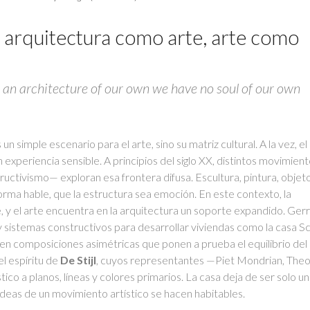
 arquitectura como arte, arte como
 an architecture of our own we have no soul of our own
n simple escenario para el arte, sino su matriz cultural. A la vez, el
 experiencia sensible. A principios del siglo XX, distintos movimien
uctivismo— exploran esa frontera difusa. Escultura, pintura, objet
rma hable, que la estructura sea emoción. En este contexto, la
e, y el arte encuentra en la arquitectura un soporte expandido. Gerr
 y sistemas constructivos para desarrollar viviendas como la casa S
 en composiciones asimétricas que ponen a prueba el equilibrio del
el espíritu de
De Stijl
, cuyos representantes —Piet Mondrian, Theo
ico a planos, líneas y colores primarios. La casa deja de ser solo u
ideas de un movimiento artístico se hacen habitables.