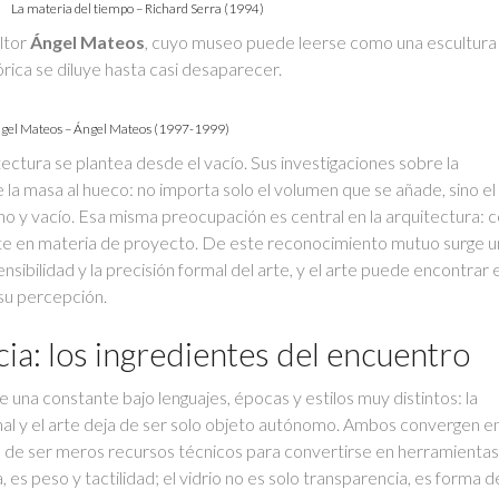
La materia del tiempo – Richard Serra (1994)
ultor
Ángel Mateos
, cuyo museo puede leerse como una escultura
tórica se diluye hasta casi desaparecer.
gel Mateos – Ángel Mateos (1997-1999)
uitectura se plantea desde el vacío. Sus investigaciones sobre la
la masa al hueco: no importa solo el volumen que se añade, sino el
 lleno y vacío. Esa misma preocupación es central en la arquitectura: 
rte en materia de proyecto. De este reconocimiento mutuo surge u
ensibilidad y la precisión formal del arte, y el arte puede encontrar e
 su percepción.
cia: los ingredientes del encuentro
una constante bajo lenguajes, épocas y estilos muy distintos: la
nal y el arte deja de ser solo objeto autónomo. Ambos convergen en
ejan de ser meros recursos técnicos para convertirse en herramienta
, es peso y tactilidad; el vidrio no es solo transparencia, es forma d