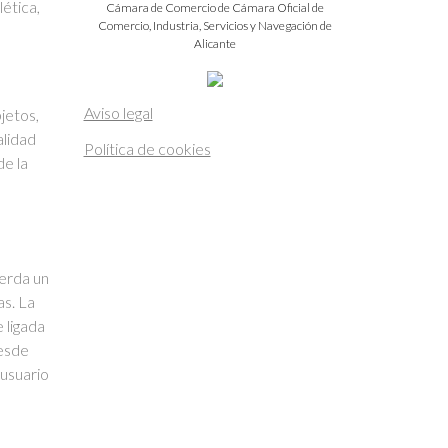
ética,
Cámara de Comercio de Cámara Oficial de
Comercio, Industria, Servicios y Navegación de
Alicante
Aviso legal
bjetos,
alidad
Política de cookies
de la
uerda un
as. La
 ligada
desde
 usuario