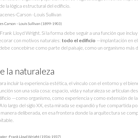
la lógica estructural del edificio.
s Carson – Louis Sullivan (1899-1903)
 Frank Lloyd Wright. Si la forma debe seguir a una función que incluy
decorar con motivos naturales:
todo el edificio
—implantación en el 
r— debe concebirse como parte del paisaje, como un organismo más 
e la naturaleza
ra incluir la experiencia estética, el vínculo con el entorno y el bie
unción son una sola cosa: espacio, vida y naturaleza se articulan de
edificio —como organismo, como experiencia y como extensión de la
 lo largo del siglo XX, esta mirada se expandió y fue compartida po
e manera deliberada, en esa frontera donde la arquitectura se com
itable.
water -Frank Lloyd Wright (1936-1937)