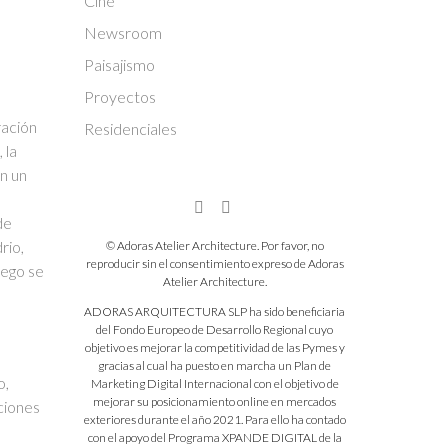
Cine
Newsroom
Paisajismo
Proyectos
ración
Residenciales
 la
on un
de
rio,
© Adoras Atelier Architecture. Por favor, no
reproducir sin el consentimiento expreso de Adoras
uego se
Atelier Architecture.
ADORAS ARQUITECTURA SLP ha sido beneficiaria
del Fondo Europeo de Desarrollo Regional cuyo
objetivo es mejorar la competitividad de las Pymes y
gracias al cual ha puesto en marcha un Plan de
o,
Marketing Digital Internacional con el objetivo de
mejorar su posicionamiento online en mercados
ciones
exteriores durante el año 2021. Para ello ha contado
con el apoyo del Programa XPANDE DIGITAL de la