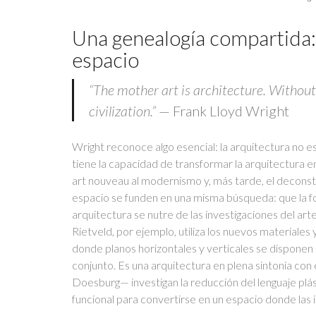
Una genealogía compartida:
espacio
“The mother art is architecture. Without
civilization.”
— Frank Lloyd Wright
Wright reconoce algo esencial: la arquitectura no es u
tiene la capacidad de transformar la arquitectura en
art nouveau al modernismo y, más tarde, el deconstr
espacio se funden en una misma búsqueda: que la fo
arquitectura se nutre de las investigaciones del art
Rietveld, por ejemplo, utiliza los nuevos materiales
donde planos horizontales y verticales se disponen
conjunto. Es una arquitectura en plena sintonía con 
Doesburg— investigan la reducción del lenguaje plást
funcional para convertirse en un espacio donde las 