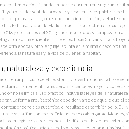
amente contemplación. Cuando ambos se encuentran, surge un territo
 confluyen para dar sentido, provocar y resonar. Estas palabras de H
tónico que aspira a algo más que cumplir una función, y el arte que
habitan. Esta aspiración de Hadid —que la arquitectura emocione, c
siglo XIX y comienzos del XX, algunos arquitectos ya empezaron a
ugio o máquina eficiente. Entre ellos, Louis Sullivan y Frank Lloyd
sde otra época y otro lenguaje, apunta en la misma dirección: una
riencia, la naturaleza y la vida de quienes la habitan.
n, naturaleza y experiencia
sición en un principio célebre: «form follows function». La frase se h
tectura puramente utilitaria, pero su alcance es mayor y conecta, 
unción no se limita al uso práctico; incluye las leyes de la naturaleza,
abitar. La forma arquitectónica debe derivarse de aquello que el ed
 correspondencia es auténtica, el resultado es también bello. Sulli
aleza. La “función” del edificio no es solo albergar actividades, s
al
, hacer legible esa pertenencia. El edificio ha de ser una extensión
namentación orgánica: pájaros, motivos vegetales, geometrías inspira