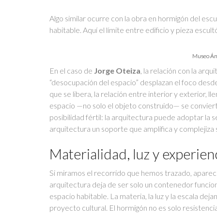
Algo similar ocurre con la obra en hormigón del esc
habitable. Aquí el límite entre edificio y pieza escul
Museo Án
En el caso de
Jorge Oteiza
, la relación con la arq
“desocupación del espacio” desplazan el foco desde 
que se libera, la relación entre interior y exterior,
espacio —no solo el objeto construido— se convie
posibilidad fértil: la arquitectura puede adoptar la s
arquitectura un soporte que amplifica y complejiza
Materialidad, luz y experien
Si miramos el recorrido que hemos trazado, aparece 
arquitectura deja de ser solo un contenedor funcio
espacio habitable. La materia, la luz y la escala d
proyecto cultural. El hormigón no es solo resistencia