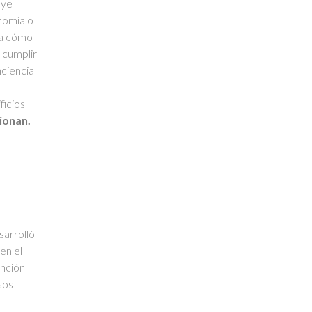
uye
onomía o
za cómo
 cumplir
nciencia
ficios
ionan.
sarrolló
en el
unción
sos