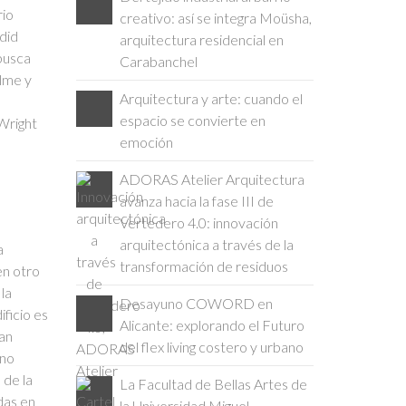
rio
creativo: así se integra Moüsha,
adid
arquitectura residencial en
 busca
Carabanchel
alme y
Arquitectura y arte: cuando el
espacio se convierte en
 Wright
emoción
ADORAS Atelier Arquitectura
avanza hacia la fase III de
Vertedero 4.0: innovación
arquitectónica a través de la
a
transformación de residuos
en otro
 la
Desayuno COWORD en
ificio es
Alicante: explorando el Futuro
van
del flex living costero y urbano
ino
 de la
La Facultad de Bellas Artes de
das en
la Universidad Miguel