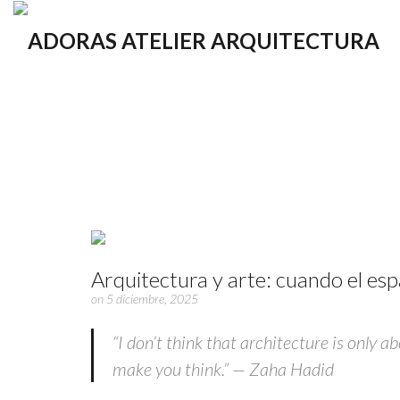
Arquitectura y arte: cuando el es
on 5 diciembre, 2025
“I don’t think that architecture is only a
make you think.”
— Zaha Hadid