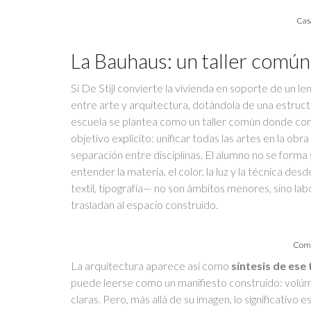
Casa
La Bauhaus: un taller común 
Si De Stijl convierte la vivienda en soporte de un le
entre arte y arquitectura, dotándola de una estruc
escuela se plantea como un taller común donde confl
objetivo explícito: unificar todas las artes en la o
separación entre disciplinas. El alumno no se forma
entender la materia, el color, la luz y la técnica de
textil, tipografía— no son ámbitos menores, sino la
trasladan al espacio construido.
Comp
La arquitectura aparece así como
síntesis de ese
puede leerse como un manifiesto construido: volúme
claras. Pero, más allá de su imagen, lo significativo 