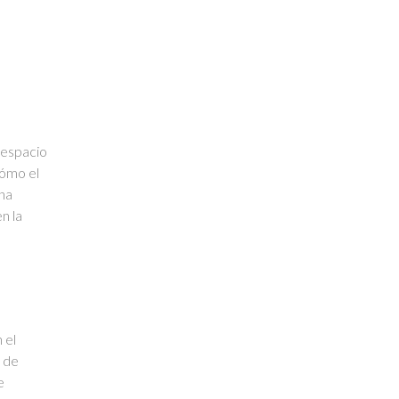
 espacio
cómo el
na
n la
 el
s de
e