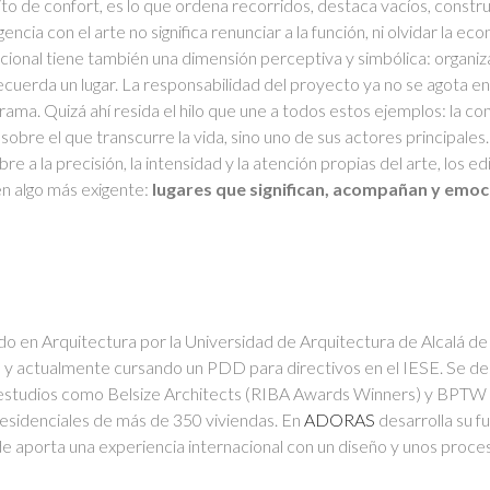
uisito de confort, es lo que ordena recorridos, destaca vacíos, constr
ncia con el arte no significa renunciar a la función, ni olvidar la ec
uncional tiene también una dimensión perceptiva y simbólica: organi
cuerda un lugar. La responsabilidad del proyecto ya no se agota en
ama. Quizá ahí resida el hilo que une a todos estos ejemplos: la co
obre el que transcurre la vida, sino uno de sus actores principales.
 a la precisión, la intensidad y la atención propias del arte, los edi
en algo más exigente:
lugares que significan, acompañan y emoc
do en Arquitectura por la Universidad de Arquitectura de Alcalá de
y actualmente cursando un PDD para directivos en el IESE. Se de
estudios como Belsize Architects (RIBA Awards Winners) y BPTW 
esidenciales de más de 350 viviendas. En
ADORAS
desarrolla su f
aporta una experiencia internacional con un diseño y unos proce