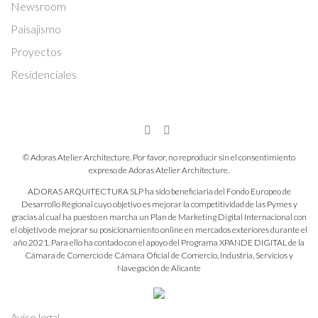
Newsroom
Paisajismo
Proyectos
Residenciales
© Adoras Atelier Architecture. Por favor, no reproducir sin el consentimiento
expreso de Adoras Atelier Architecture.
ADORAS ARQUITECTURA SLP ha sido beneficiaria del Fondo Europeo de
Desarrollo Regional cuyo objetivo es mejorar la competitividad de las Pymes y
gracias al cual ha puesto en marcha un Plan de Marketing Digital Internacional con
el objetivo de mejorar su posicionamiento online en mercados exteriores durante el
año 2021. Para ello ha contado con el apoyo del Programa XPANDE DIGITAL de la
Cámara de Comercio de Cámara Oficial de Comercio, Industria, Servicios y
Navegación de Alicante
Aviso legal