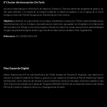
II”Cluster de innovación OnTech.
Iniciativa financiada por el Ministerio de Industria, Comercio y Turismo dentro del programa de apoyo a las
AEI para contribuir a la mejora de la competitividad de la industria española, y con el apoyo de la Unión
Europea a través del Plan de Recuperación, Transformación y Resiliencia.
Objetivo:
profundizar en la gestión de los residuos, atendiendo a la nueva ley 7/2022, materializando nuevas
transformaciones de los residuos y buscando nuevos materiales que puedan ser integrados en la fabricación
aditiva (impresión 3D) que está revolucionando el desarrollo industrial siendo una excelente oportunidad para
integrar una plataforma digital desde la gestión de residuos hasta el producto final. Segunda fase.
Referencia:
AEI-010500-2023-409
Plan Expande Digital.
Adoras Arquitectura SLP ha sido beneficiaria del Fondo Europeo de Desarrollo Regional, cuyo objetivo es
mejorar la competitividad de las Pymes y, gracias al cual, ha puesto en marcha un Plan de Marketing Digital
Internacional, con el objetivo de mejorar su posicionamiento online en mercados exteriores durante el año
2021. Para ello ha contado con el apoyo del Programa XPANDE DIGITAL de la Cámara de Comercio de Cámara
Oficial de Comercio, Industria, Servicios y Navegación de Alicante.