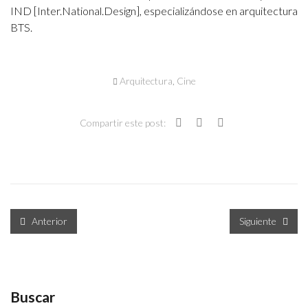
IND [Inter.National.Design], especializándose en arquitectura
BTS.
Arquitectura
,
Cine
Compartir este post:
Anterior
Siguiente
Buscar