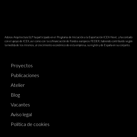
Adoras Arquitectura SLP ha participado en el Programa de Iniciación a la Exportación ICEX-Next, y ha contado
con el apoyo de ICEX, así como con la cofinanciación de Fondos europeos FEDER, habiendo contribuido según
la medida de los mismos, al crecimiento económico de esta empresa, su región y de España en su conjunto.
Proyectos
Publicaciones
Atelier
Blog
Vacantes
Aviso legal
Política de cookies