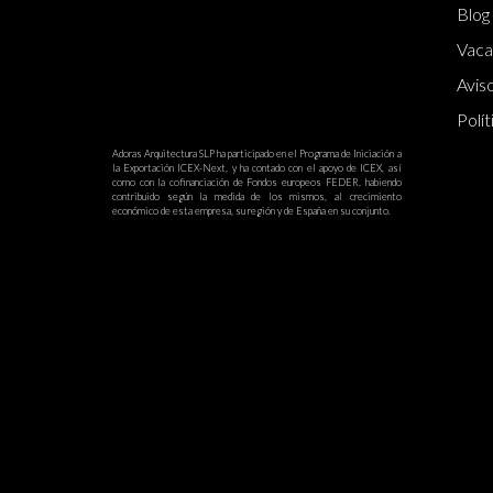
Blog
Vaca
Aviso
Polít
Adoras Arquitectura SLP ha participado en el Programa de Iniciación a
la Exportación ICEX-Next, y ha contado con el apoyo de ICEX, así
como con la cofinanciación de Fondos europeos FEDER, habiendo
contribuido según la medida de los mismos, al crecimiento
económico de esta empresa, su región y de España en su conjunto.