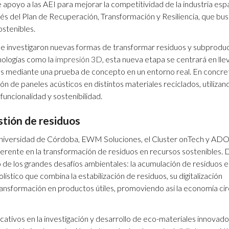
apoyo a las AEI para mejorar la competitividad de la industria esp
vés del Plan de Recuperación, Transformación y Resiliencia, que bu
ostenibles.
e se investigaron nuevas formas de transformar residuos y subprodu
nologías como la
impresión 3D
, esta nueva etapa se centrará en lle
os mediante una prueba de concepto en un entorno real. En concre
n de paneles acústicos en distintos materiales reciclados, utilizan
funcionalidad y sostenibilidad.
stión de residuos
a Universidad de Córdoba, EWM Soluciones, el Cluster onTech y A
ferente en la transformación de residuos en recursos sostenibles.
no de los grandes desafíos ambientales: la acumulación de residuos 
ístico que combina la estabilización de residuos, su digitalización
nsformación en productos útiles, promoviendo así la economía cir
ficativos en la investigación y desarrollo de eco-materiales innovad