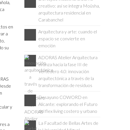
añola,
creativo: así se integra Moüsha,
sca
arquitectura residencial en
Carabanchel
ctos en
Arquitectura y arte: cuando el
var a
espacio se convierte en
to,
emoción
do su
ADORAS Atelier Arquitectura
avanza hacia la fase III de
Vertedero 4.0: innovación
arquitectónica a través de la
DORAS
transformación de residuos
 Desde
en
Desayuno COWORD en
Alicante: explorando el Futuro
cular y
del flex living costero y urbano
La Facultad de Bellas Artes de
ores a
la Universidad Miguel