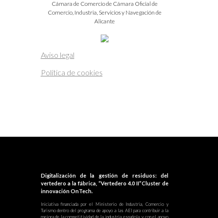
Cámara de Comercio de Cámara Oficial de
Comercio, Industria, Servicios y Navegación de
Alicante
Aviso legal
Política de cookies
Digitalización de la gestión de residuos: del
vertedero a la fábrica, “Vertedero 4.0 II”Cluster de
innovación OnTech.
Iniciativa financiada por el Ministerio de Industria, Comercio y
Turismo dentro del programa de apoyo a las AEI para contribuir a la
mejora de la competitividad de la industria española, y con el apoyo