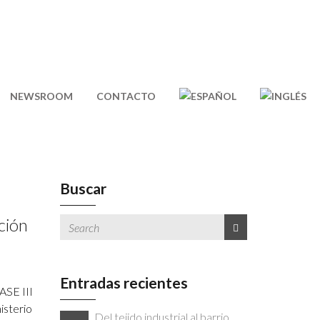
NEWSROOM
CONTACTO
Buscar
ción
Entradas recientes
ASE III
isterio
Del tejido industrial al barrio