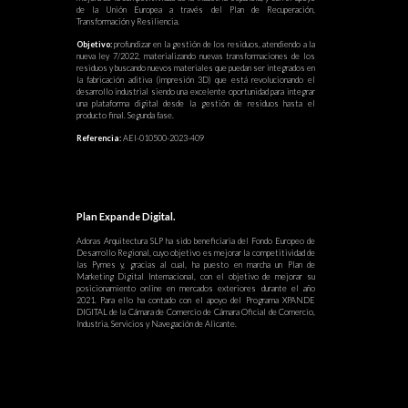
de la Unión Europea a través del Plan de Recuperación,
Transformación y Resiliencia.
Objetivo:
profundizar en la gestión de los residuos, atendiendo a la
nueva ley 7/2022, materializando nuevas transformaciones de los
residuos y buscando nuevos materiales que puedan ser integrados en
la fabricación aditiva (impresión 3D) que está revolucionando el
desarrollo industrial siendo una excelente oportunidad para integrar
una plataforma digital desde la gestión de residuos hasta el
producto final. Segunda fase.
Referencia:
AEI-010500-2023-409
Plan Expande Digital.
Adoras Arquitectura SLP ha sido beneficiaria del Fondo Europeo de
Desarrollo Regional, cuyo objetivo es mejorar la competitividad de
las Pymes y, gracias al cual, ha puesto en marcha un Plan de
Marketing Digital Internacional, con el objetivo de mejorar su
posicionamiento online en mercados exteriores durante el año
2021. Para ello ha contado con el apoyo del Programa XPANDE
DIGITAL de la Cámara de Comercio de Cámara Oficial de Comercio,
Industria, Servicios y Navegación de Alicante.