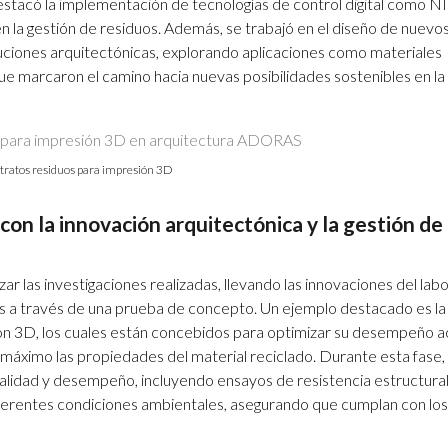
destacó la implementación de tecnologías de control digital como N
 en la gestión de residuos. Además, se trabajó en el diseño de nuevo
uciones arquitectónicas, explorando aplicaciones como materiales
que marcaron el camino hacia nuevas posibilidades sostenibles en la
tratos residuos para impresión 3D
con la innovación arquitectónica y la gestión de
izar las investigaciones realizadas, llevando las innovaciones del lab
os a través de una prueba de concepto. Un ejemplo destacado es la
ón 3D, los cuales están concebidos para optimizar su desempeño a
áximo las propiedades del material reciclado. Durante esta fase, 
alidad y desempeño, incluyendo ensayos de resistencia estructural
iferentes condiciones ambientales, asegurando que cumplan con los