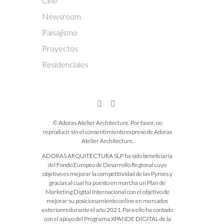
Cine
Newsroom
Paisajismo
Proyectos
Residenciales
© Adoras Atelier Architecture. Por favor, no
reproducir sin el consentimiento expreso de Adoras
Atelier Architecture.
ADORAS ARQUITECTURA SLP ha sido beneficiaria
del Fondo Europeo de Desarrollo Regional cuyo
objetivo es mejorar la competitividad de las Pymes y
gracias al cual ha puesto en marcha un Plan de
Marketing Digital Internacional con el objetivo de
mejorar su posicionamiento online en mercados
exteriores durante el año 2021. Para ello ha contado
con el apoyo del Programa XPANDE DIGITAL de la