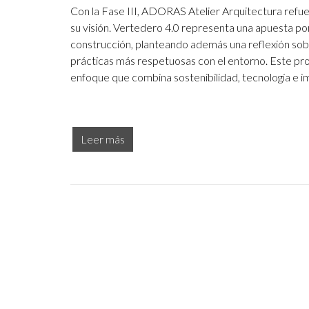
Con la Fase III, ADORAS Atelier Arquitectura refu
su visión. Vertedero 4.0 representa una apuesta po
construcción, planteando además una reflexión sob
prácticas más respetuosas con el entorno. Este 
enfoque que combina sostenibilidad, tecnología e i
Leer más