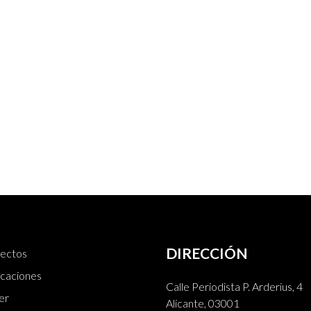
DIRECCIÓN
ectos
icaciones
Calle Periodista P. Arderius, 4
er
Alicante, 03001