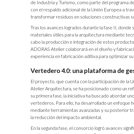
de Industria y Turismo, como parte del programa de 
con el respaldo adicional de la Unión Europea a tra
transformar residuos en soluciones constructivas s
Tras los avances logrados durante la fase II, dond
materiales útiles para la arquitectura mediante tec
cabo la producción e integración de estos product
ADORAS Atelier colaborará en el diseño y fabricació
experiencia en fabricación aditiva para optimizar su 
Vertedero 4.0: una plataforma de ge
El proyecto, que cuenta con la participación de l
Atelier Arquitectura, se ha posicionado como un re
su primera fase, la iniciativa ha buscado abordar u
vertederos. Para ello, ha desarrollado un enfoque hol
mediante herramientas avanzadas y su posterior tra
la reducción del impacto ambiental.
En la segunda fase, el consorcio logró avances signi