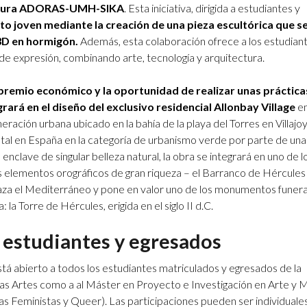
ultura ADORAS-UMH-SIKA
. Esta iniciativa, dirigida a estudiantes y
to joven mediante la creación de una pieza escultórica que s
3D en hormigón.
Además, esta colaboración ofrece a los estudiant
e expresión, combinando arte, tecnología y arquitectura.
premio económico y la oportunidad de realizar unas práctica
rará en el diseño del exclusivo residencial Allonbay Village
e
neración urbana ubicado en la bahía de la playa del Torres en Villajo
tal en España en la categoría de urbanismo verde por parte de una
lave de singular belleza natural, la obra se integrará en uno de l
s elementos orográficos de gran riqueza – el Barranco de Hércules 
aza el Mediterráneo y pone en valor uno de los monumentos funera
la Torre de Hércules, erigida en el siglo II d.C.
a estudiantes y egresados
abierto a todos los estudiantes matriculados y egresados de la
las Artes como a al Máster en Proyecto e Investigación en Arte y 
as Feministas y Queer). Las participaciones pueden ser individuale