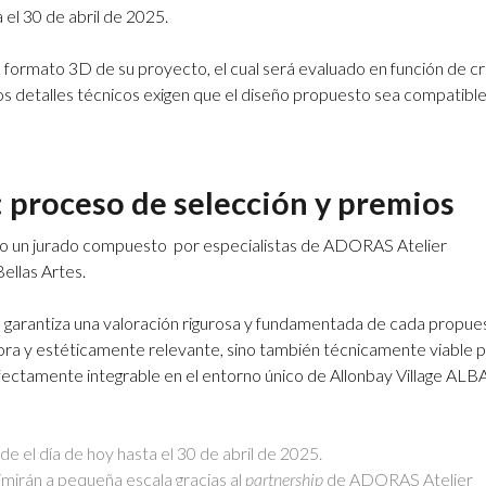
a el 30 de abril de 2025.
ormato 3D de su proyecto, el cual será evaluado en función de cr
 Los detalles técnicos exigen que el diseño propuesto sea compatible
: proceso de selección y premios
ado un jurado compuesto por especialistas de ADORAS Atelier
ellas Artes.
ia garantiza una valoración rigurosa y fundamentada de cada propue
ora y estéticamente relevante, sino también técnicamente viable p
ectamente integrable en el entorno único de Allonbay Village ALBA
e el día de hoy hasta el 30 de abril de 2025.
mirán a pequeña escala gracias al
partnership
de ADORAS Atelier