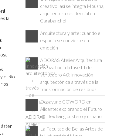
creativo: así se integra Moüsha,
erá
arquitectura residencial en
es la
Carabanchel
Arquitectura y arte: cuando el
s
espacio se convierte en
n
emoción
yosa
ADORAS Atelier Arquitectura
avanza hacia la fase III de
os
Vertedero 4.0: innovación
y el Río
arquitectónica a través de la
rios
transformación de residuos
Desayuno COWORD en
Alicante: explorando el Futuro
del flex living costero y urbano
Máster
La Facultad de Bellas Artes de
s o
la Universidad Miguel