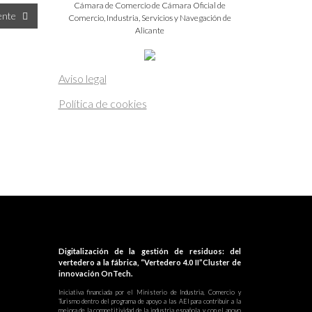
Cámara de Comercio de Cámara Oficial de
iente
Comercio, Industria, Servicios y Navegación de
Alicante
Aviso legal
Política de cookies
Digitalización de la gestión de residuos: del
vertedero a la fábrica, “Vertedero 4.0 II”Cluster de
innovación OnTech.
Iniciativa financiada por el Ministerio de Industria, Comercio y
Turismo dentro del programa de apoyo a las AEI para contribuir a la
mejora de la competitividad de la industria española, y con el apoyo