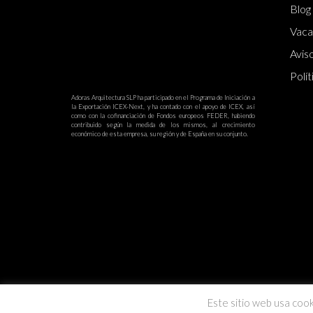
Blog
Vaca
Aviso
Polít
Adoras Arquitectura SLP ha participado en el Programa de Iniciación a
la Exportación ICEX-Next, y ha contado con el apoyo de ICEX, así
como con la cofinanciación de Fondos europeos FEDER, habiendo
contribuido según la medida de los mismos, al crecimiento
económico de esta empresa, su región y de España en su conjunto.
Este sitio web usa cook