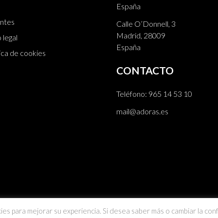
España
ntes
Calle O’Donnell, 3
Madrid, 28009
 legal
España
ica de cookies
CONTACTO
Teléfono:
965 14 53 10
mail@adoras.es
ies para mejorar su experiencia. Si desea saber más o cambiar la conf