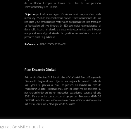
de la Unión Europea a través del Plan de Recuperación,
Transformación y Resiliencia.
Objetivo:
profundizar en la gestión de los residuos, atendiendo a la
nueva ley 7/2022, materializando nuevas transformaciones de los
residuos y buscando nuevos materiales que puedan ser integrados en
la fabricación aditiva (impresión 3D) que está revolucionando el
desarrollo industrial siendo una excelente oportunidad para integrar
una plataforma digital desde la gestión de residuos hasta el
producto final. Segunda fase.
Referencia:
AEI-010500-2023-409
Plan Expande Digital.
Adoras Arquitectura SLP ha sido beneficiaria del Fondo Europeo de
Desarrollo Regional, cuyo objetivo es mejorar la competitividad de
las Pymes y, gracias al cual, ha puesto en marcha un Plan de
Marketing Digital Internacional, con el objetivo de mejorar su
posicionamiento online en mercados exteriores durante el año
2021. Para ello ha contado con el apoyo del Programa XPANDE
DIGITAL de la Cámara de Comercio de Cámara Oficial de Comercio,
Industria, Servicios y Navegación de Alicante.
iguración visite nuestra