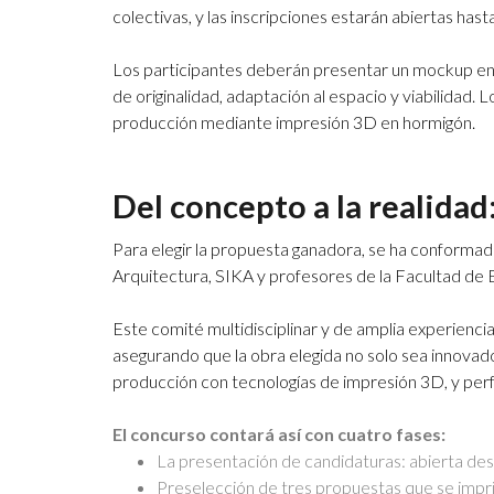
colectivas, y las inscripciones estarán abiertas hast
Los participantes deberán presentar un mockup en f
de originalidad, adaptación al espacio y viabilidad.
producción mediante impresión 3D en hormigón.
Del concepto a la realidad
Para elegir la propuesta ganadora, se ha conform
Arquitectura, SIKA y profesores de la Facultad de B
Este comité multidisciplinar y de amplia experienc
asegurando que la obra elegida no solo sea innovad
producción con tecnologías de impresión 3D, y perf
El concurso contará así con cuatro fases:
La presentación de candidaturas: abierta desd
Preselección de tres propuestas que se impri