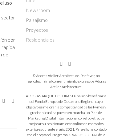
Cine
el uso
Newsroom
l sector
Paisajismo
Proyectos
Residenciales
ción por
 rápida
ón de
© Adoras Atelier Architecture. Por favor, no
reproducir sin el consentimiento expreso de Adoras
Atelier Architecture.
ADORAS ARQUITECTURA SLP ha sido beneficiaria
del Fondo Europeo de Desarrollo Regional cuyo
objetivo es mejorar la competitividad de las Pymes y
gracias al cual ha puesto en marcha un Plan de
Marketing Digital Internacional con el objetivo de
mejorar su posicionamiento online en mercados
exteriores durante el año 2021. Para ello ha contado
con el apoyo del Programa XPANDE DIGITAL de la