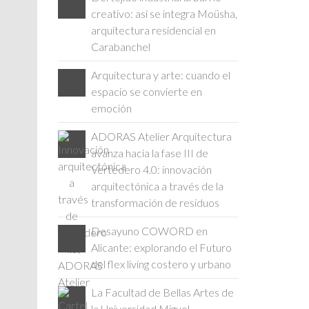
creativo: así se integra Moüsha,
arquitectura residencial en
Carabanchel
Arquitectura y arte: cuando el
espacio se convierte en
emoción
ADORAS Atelier Arquitectura
avanza hacia la fase III de
Vertedero 4.0: innovación
arquitectónica a través de la
transformación de residuos
Desayuno COWORD en
Alicante: explorando el Futuro
del flex living costero y urbano
La Facultad de Bellas Artes de
la Universidad Miguel