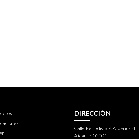
DIRECCIÓN
ectos
icaciones
Calle Periodista P. Arderius, 4
er
Alicante, 03001