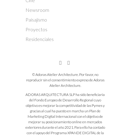
Cine
Newsroom
Paisajismo
Proyectos
Residenciales
© Adoras Atelier Architecture. Por favor, no
reproducir sin el consentimiento expreso de Adoras
Atelier Architecture.
ADORAS ARQUITECTURA SLP ha sido beneficiaria
del Fondo Europeo de Desarrollo Regional cuyo
objetivo es mejorar la competitividad de las Pymes y
gracias al cual ha puesto en marcha un Plan de
Marketing Digital Internacional con el objetivo de
mejorar su posicionamiento online en mercados
exteriores durante el año 2021. Para ello ha contado
con el apoyo del Programa XPANDE DIGITAL de la