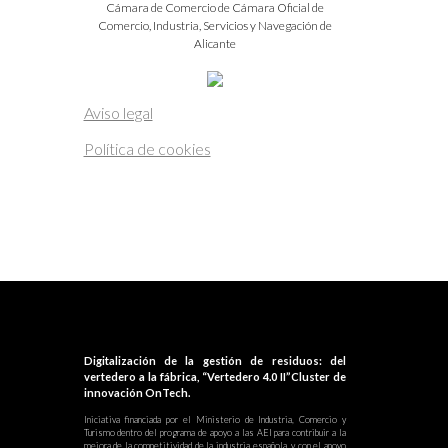
Cámara de Comercio de Cámara Oficial de
Comercio, Industria, Servicios y Navegación de
Alicante
Aviso legal
Política de cookies
Digitalización de la gestión de residuos: del
vertedero a la fábrica, “Vertedero 4.0 II”Cluster de
innovación OnTech.
Iniciativa financiada por el Ministerio de Industria, Comercio y
Turismo dentro del programa de apoyo a las AEI para contribuir a la
mejora de la competitividad de la industria española, y con el apoyo