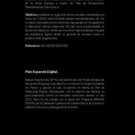
de la Unión Europea a través del Plan de Recuperación,
Transformación y Resiliencia.
Objetivo:
profundizar en la gestión de los residuos, atendiendo a la
nueva ley 7/2022, materializando nuevas transformaciones de los
residuos y buscando nuevos materiales que puedan ser integrados en
la fabricación aditiva (impresión 3D) que está revolucionando el
desarrollo industrial siendo una excelente oportunidad para integrar
una plataforma digital desde la gestión de residuos hasta el
producto final. Segunda fase.
Referencia:
AEI-010500-2023-409
Plan Expande Digital.
Adoras Arquitectura SLP ha sido beneficiaria del Fondo Europeo de
Desarrollo Regional, cuyo objetivo es mejorar la competitividad de
las Pymes y, gracias al cual, ha puesto en marcha un Plan de
Marketing Digital Internacional, con el objetivo de mejorar su
posicionamiento online en mercados exteriores durante el año
2021. Para ello ha contado con el apoyo del Programa XPANDE
DIGITAL de la Cámara de Comercio de Cámara Oficial de Comercio,
Industria, Servicios y Navegación de Alicante.