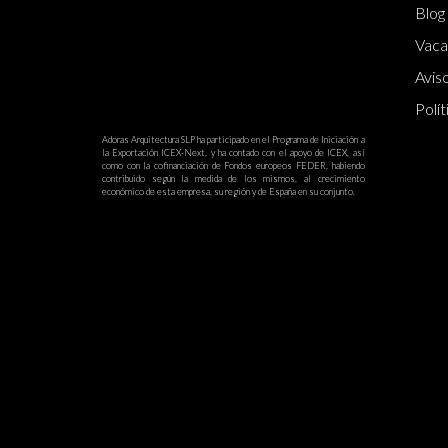
Blog
Vaca
Aviso
Polít
Adoras Arquitectura SLP ha participado en el Programa de Iniciación a
la Exportación ICEX-Next, y ha contado con el apoyo de ICEX, así
como con la cofinanciación de Fondos europeos FEDER, habiendo
contribuido según la medida de los mismos, al crecimiento
económico de esta empresa, su región y de España en su conjunto.