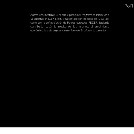
Polít
Adoras Arquitectura SLP ha participado en el Programa de Iniciación a
la Exportación ICEX-Next, y ha contado con el apoyo de ICEX, así
como con la cofinanciación de Fondos europeos FEDER, habiendo
contribuido según la medida de los mismos, al crecimiento
económico de esta empresa, su región y de España en su conjunto.