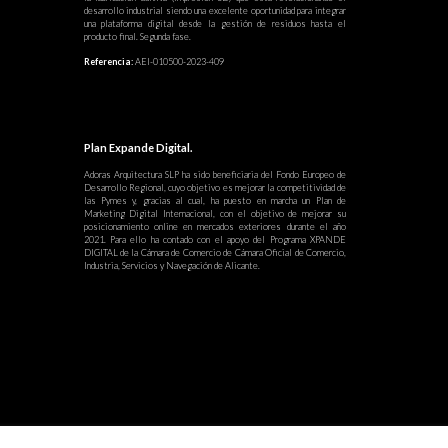
desarrollo industrial siendo una excelente oportunidad para integrar
una plataforma digital desde la gestión de residuos hasta el
producto final. Segunda fase.
Referencia:
AEI-010500-2023-409
Plan Expande Digital.
Adoras Arquitectura SLP ha sido beneficiaria del Fondo Europeo de
Desarrollo Regional, cuyo objetivo es mejorar la competitividad de
las Pymes y, gracias al cual, ha puesto en marcha un Plan de
Marketing Digital Internacional, con el objetivo de mejorar su
posicionamiento online en mercados exteriores durante el año
2021. Para ello ha contado con el apoyo del Programa XPANDE
DIGITAL de la Cámara de Comercio de Cámara Oficial de Comercio,
Industria, Servicios y Navegación de Alicante.