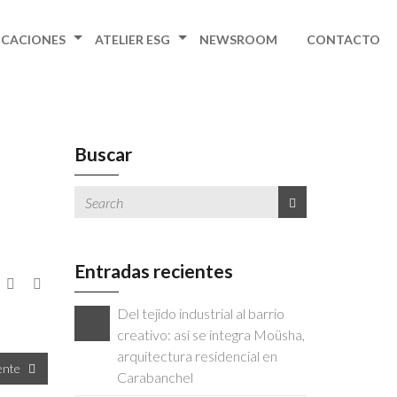
ICACIONES
ATELIER ESG
NEWSROOM
CONTACTO
Buscar
Entradas recientes
Del tejido industrial al barrio
creativo: así se integra Moüsha,
arquitectura residencial en
iente
Carabanchel