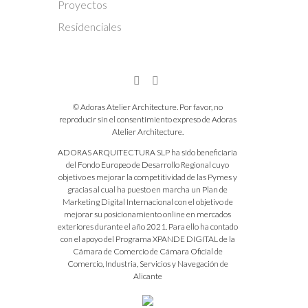
Proyectos
Residenciales
© Adoras Atelier Architecture. Por favor, no
reproducir sin el consentimiento expreso de Adoras
Atelier Architecture.
ADORAS ARQUITECTURA SLP ha sido beneficiaria
del Fondo Europeo de Desarrollo Regional cuyo
objetivo es mejorar la competitividad de las Pymes y
gracias al cual ha puesto en marcha un Plan de
Marketing Digital Internacional con el objetivo de
mejorar su posicionamiento online en mercados
exteriores durante el año 2021. Para ello ha contado
con el apoyo del Programa XPANDE DIGITAL de la
Cámara de Comercio de Cámara Oficial de
Comercio, Industria, Servicios y Navegación de
Alicante