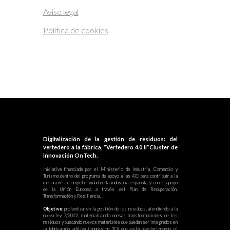
Aviso legal
Política de cookies
Digitalización de la gestión de residuos: del
vertedero a la fábrica, “Vertedero 4.0 II”Cluster de
innovación OnTech.
Iniciativa financiada por el Ministerio de Industria, Comercio y
Turismo dentro del programa de apoyo a las AEI para contribuir a la
mejora de la competitividad de la industria española, y con el apoyo
de la Unión Europea a través del Plan de Recuperación,
Transformación y Resiliencia.
Objetivo:
profundizar en la gestión de los residuos, atendiendo a la
nueva ley 7/2022, materializando nuevas transformaciones de los
residuos y buscando nuevos materiales que puedan ser integrados en
la fabricación aditiva (impresión 3D) que está revolucionando el