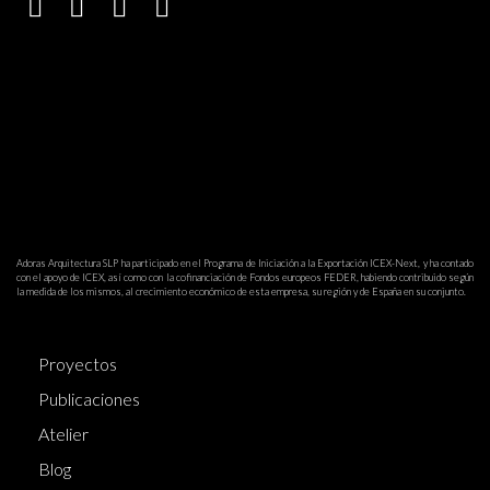
Adoras Arquitectura SLP ha participado en el Programa de Iniciación a la Exportación ICEX-Next, y ha contado
con el apoyo de ICEX, así como con la cofinanciación de Fondos europeos FEDER, habiendo contribuido según
la medida de los mismos, al crecimiento económico de esta empresa, su región y de España en su conjunto.
Proyectos
Publicaciones
Atelier
Blog