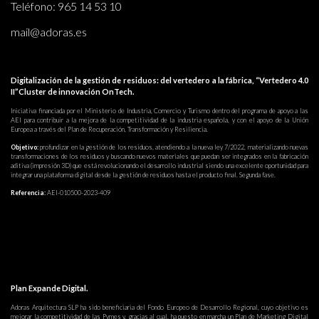
Teléfono:
965 14 53 10
mail@adoras.es
Digitalización de la gestión de residuos: del vertedero a la fábrica, “Vertedero 4.0
II”Cluster de innovación OnTech.
Iniciativa financiada por el Ministerio de Industria, Comercio y Turismo dentro del programa de apoyo a las
AEI para contribuir a la mejora de la competitividad de la industria española, y con el apoyo de la Unión
Europea a través del Plan de Recuperación, Transformación y Resiliencia.
Objetivo:
profundizar en la gestión de los residuos, atendiendo a la nueva ley 7/2022, materializando nuevas
transformaciones de los residuos y buscando nuevos materiales que puedan ser integrados en la fabricación
aditiva (impresión 3D) que está revolucionando el desarrollo industrial siendo una excelente oportunidad para
integrar una plataforma digital desde la gestión de residuos hasta el producto final. Segunda fase.
Referencia:
AEI-010500-2023-409
Plan Expande Digital.
Adoras Arquitectura SLP ha sido beneficiaria del Fondo Europeo de Desarrollo Regional, cuyo objetivo es
mejorar la competitividad de las Pymes y, gracias al cual, ha puesto en marcha un Plan de Marketing Digital