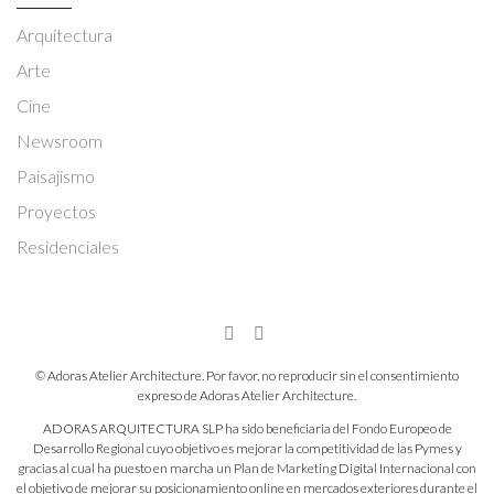
Arquitectura
Arte
Cine
Newsroom
Paisajismo
Proyectos
Residenciales
© Adoras Atelier Architecture. Por favor, no reproducir sin el consentimiento
expreso de Adoras Atelier Architecture.
ADORAS ARQUITECTURA SLP ha sido beneficiaria del Fondo Europeo de
Desarrollo Regional cuyo objetivo es mejorar la competitividad de las Pymes y
gracias al cual ha puesto en marcha un Plan de Marketing Digital Internacional con
el objetivo de mejorar su posicionamiento online en mercados exteriores durante el