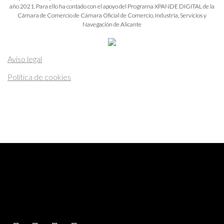
año 2021. Para ello ha contado con el apoyo del Programa XPANDE DIGITAL de la
Cámara de Comercio de Cámara Oficial de Comercio, Industria, Servicios y
Navegación de Alicante
Aviso legal
Política de cookies