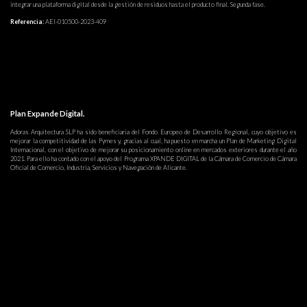
integrar una plataforma digital desde la gestión de residuos hasta el producto final. Segunda fase.
Referencia:
AEI-010500-2023-409
Plan Expande Digital.
Adoras Arquitectura SLP ha sido beneficiaria del Fondo Europeo de Desarrollo Regional, cuyo objetivo es
mejorar la competitividad de las Pymes y, gracias al cual, ha puesto en marcha un Plan de Marketing Digital
Internacional, con el objetivo de mejorar su posicionamiento online en mercados exteriores durante el año
2021. Para ello ha contado con el apoyo del Programa XPANDE DIGITAL de la Cámara de Comercio de Cámara
Oficial de Comercio, Industria, Servicios y Navegación de Alicante.