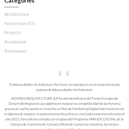
Categories
Architecture
Newsroom-EN
Projects
Residential
Roomnews
© Adoras Atelier Architecture. Por favor, no reproducir sin el consentimiento
expreso de Adoras Atelier Architecture.
ADORAS ARQUITECTURA SLP ha sido beneficiaria del Fondo Europeo de
Desarrollo Regional cuyo objetivo es mejorar la competitividad de las Pymes y
gracias al cual ha puesto en marcha un Plan de Marketing Digital Internacional con
el objetivo de mejorar su posicionamiento online en mercados exteriores durante el
año 2021. Para ello ha contado con el apoyo del Programa XPANDE DIGITAL de la
Cámara de Comercio de Cámara Oficial de Comercio, Industria, Servicios y