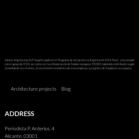
Adoras Arquitectura SLP ha participado en el Programa de Iniciación a la Exportación ICEX-Next, y ha contado
con el apoyo de ICEX, así como con la cofinanciación de Fondos europeos FEDER, habiendo contribuido según
la medida de los mismos, al crecimiento económico de esta empresa, su región y de España en su conjunto.
Architecture projects
Blog
ADDRESS
Periodista P. Arderius, 4
Alicante, 03001