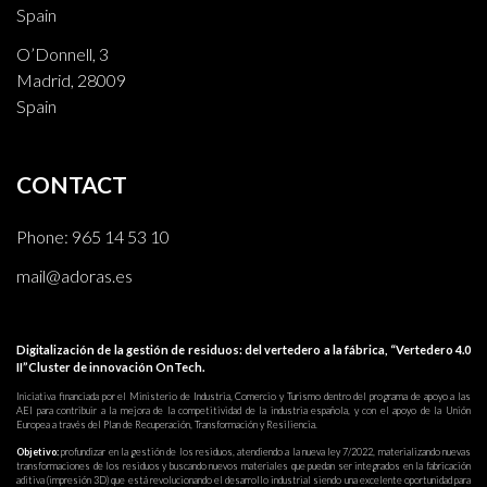
Spain
O’Donnell, 3
Madrid, 28009
Spain
CONTACT
Phone:
965 14 53 10
mail@adoras.es
Digitalización de la gestión de residuos: del vertedero a la fábrica, “Vertedero 4.0
II”Cluster de innovación OnTech.
Iniciativa financiada por el Ministerio de Industria, Comercio y Turismo dentro del programa de apoyo a las
AEI para contribuir a la mejora de la competitividad de la industria española, y con el apoyo de la Unión
Europea a través del Plan de Recuperación, Transformación y Resiliencia.
Objetivo:
profundizar en la gestión de los residuos, atendiendo a la nueva ley 7/2022, materializando nuevas
transformaciones de los residuos y buscando nuevos materiales que puedan ser integrados en la fabricación
aditiva (impresión 3D) que está revolucionando el desarrollo industrial siendo una excelente oportunidad para