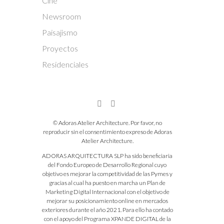
Cine
Newsroom
Paisajismo
Proyectos
Residenciales
© Adoras Atelier Architecture. Por favor, no
reproducir sin el consentimiento expreso de Adoras
Atelier Architecture.
ADORAS ARQUITECTURA SLP ha sido beneficiaria
del Fondo Europeo de Desarrollo Regional cuyo
objetivo es mejorar la competitividad de las Pymes y
gracias al cual ha puesto en marcha un Plan de
Marketing Digital Internacional con el objetivo de
mejorar su posicionamiento online en mercados
exteriores durante el año 2021. Para ello ha contado
con el apoyo del Programa XPANDE DIGITAL de la