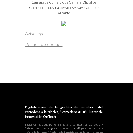
Cámara de Comercio de Cámara Oficial de
Comercio, Industria, Servicios y Navegación de
Alicante
Aviso legal
Política de cookies
Digitalización de la gestión de residuos: del
vertedero a la fábrica, “Vertedero 4.0 II”Cluster de
innovación OnTech.
Iniciativa financiada por el Ministerio de Industria, Comercio y
Turismo dentro del programa de apoyo a las AEI para contribuir a la
mejora de la competitividad de la industria española, y con el apoyo