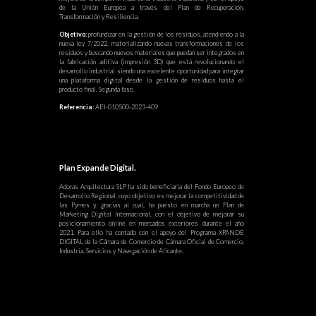
de la Unión Europea a través del Plan de Recuperación,
Transformación y Resiliencia.
Objetivo:
profundizar en la gestión de los residuos, atendiendo a la
nueva ley 7/2022, materializando nuevas transformaciones de los
residuos y buscando nuevos materiales que puedan ser integrados en
la fabricación aditiva (impresión 3D) que está revolucionando el
desarrollo industrial siendo una excelente oportunidad para integrar
una plataforma digital desde la gestión de residuos hasta el
producto final. Segunda fase.
Referencia:
AEI-010500-2023-409
Plan Expande Digital.
Adoras Arquitectura SLP ha sido beneficiaria del Fondo Europeo de
Desarrollo Regional, cuyo objetivo es mejorar la competitividad de
las Pymes y, gracias al cual, ha puesto en marcha un Plan de
Marketing Digital Internacional, con el objetivo de mejorar su
posicionamiento online en mercados exteriores durante el año
2021. Para ello ha contado con el apoyo del Programa XPANDE
DIGITAL de la Cámara de Comercio de Cámara Oficial de Comercio,
Industria, Servicios y Navegación de Alicante.