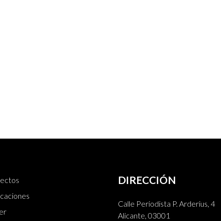
DIRECCIÓN
ectos
icaciones
Calle Periodista P. Arderius, 4
er
Alicante, 03001