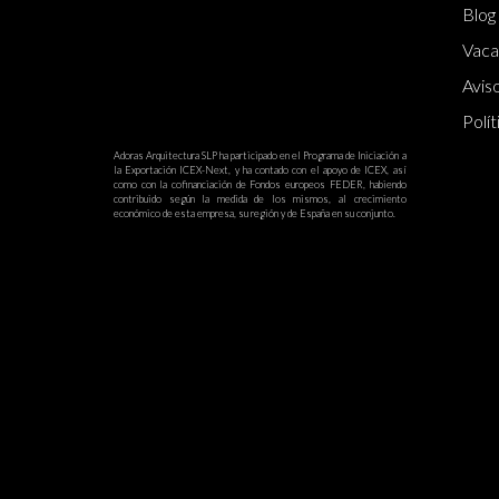
Blog
Vaca
Aviso
Polít
Adoras Arquitectura SLP ha participado en el Programa de Iniciación a
la Exportación ICEX-Next, y ha contado con el apoyo de ICEX, así
como con la cofinanciación de Fondos europeos FEDER, habiendo
contribuido según la medida de los mismos, al crecimiento
económico de esta empresa, su región y de España en su conjunto.