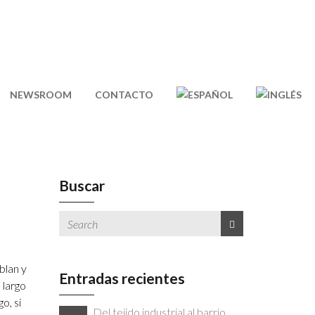
NEWSROOM
CONTACTO
Buscar
blan y
Entradas recientes
 largo
o, si
Del tejido industrial al barrio