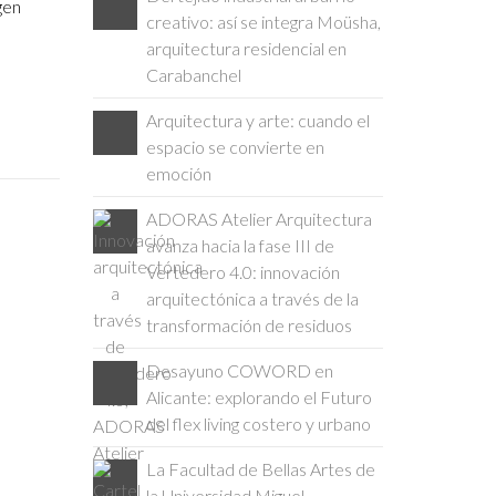
gen
creativo: así se integra Moüsha,
arquitectura residencial en
Carabanchel
Arquitectura y arte: cuando el
espacio se convierte en
emoción
ADORAS Atelier Arquitectura
avanza hacia la fase III de
Vertedero 4.0: innovación
arquitectónica a través de la
transformación de residuos
Desayuno COWORD en
Alicante: explorando el Futuro
del flex living costero y urbano
La Facultad de Bellas Artes de
la Universidad Miguel