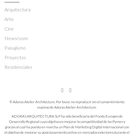
Arquitectura
Arte
Cine
Newsroom
Paisajismo
Proyectos
Residenciales
© Adoras Atelier Architecture. Por favor, no reproducir sin el consentimiento
expreso de Adoras Atelier Architecture.
ADORAS ARQUITECTURA SLP ha sido beneficiaria del Fondo Europeo de
Desarrollo Regional cuyo objetivo es mejorar la competitividad de las Pymes y
gracias al cual ha puesto en marcha un Plan de Marketing Digital Internacional con
el objetivo de mejorar su posicionamiento online en mercados exteriores durante el