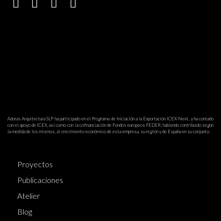
Adoras Arquitectura SLP ha participado en el Programa de Iniciación a la Exportación ICEX-Next, y ha contado
con el apoyo de ICEX, así como con la cofinanciación de Fondos europeos FEDER, habiendo contribuido según
la medida de los mismos, al crecimiento económico de esta empresa, su región y de España en su conjunto.
Proyectos
Publicaciones
Atelier
Blog