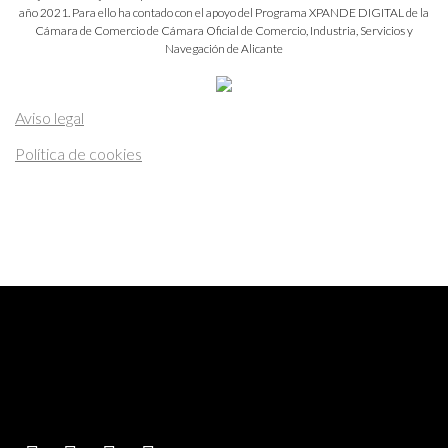
año 2021. Para ello ha contado con el apoyo del Programa XPANDE DIGITAL de la
Cámara de Comercio de Cámara Oficial de Comercio, Industria, Servicios y
Navegación de Alicante
Aviso legal
Política de cookies