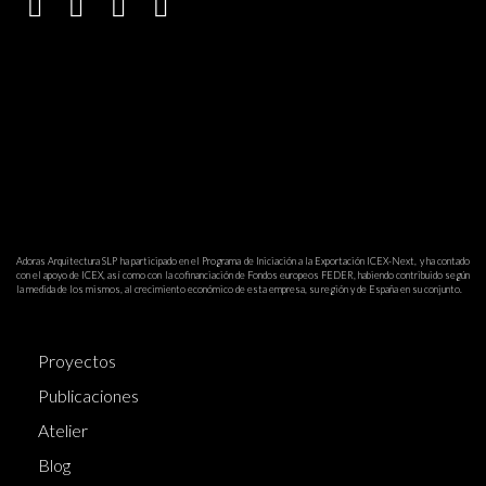
Adoras Arquitectura SLP ha participado en el Programa de Iniciación a la Exportación ICEX-Next, y ha contado
con el apoyo de ICEX, así como con la cofinanciación de Fondos europeos FEDER, habiendo contribuido según
la medida de los mismos, al crecimiento económico de esta empresa, su región y de España en su conjunto.
Proyectos
Publicaciones
Atelier
Blog