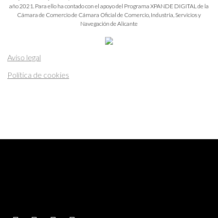
año 2021. Para ello ha contado con el apoyo del Programa XPANDE DIGITAL de la
Cámara de Comercio de Cámara Oficial de Comercio, Industria, Servicios y
Navegación de Alicante
Aviso legal
Política de cookies