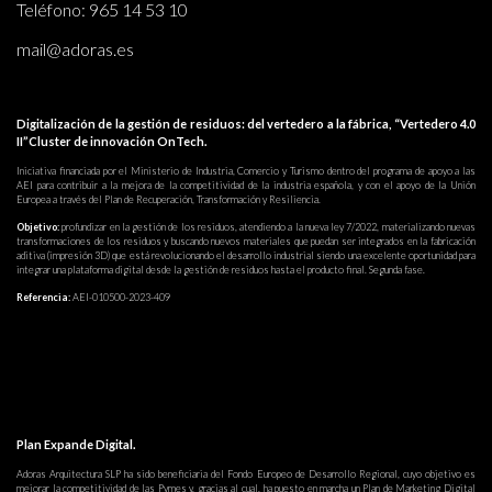
Teléfono:
965 14 53 10
mail@adoras.es
Digitalización de la gestión de residuos: del vertedero a la fábrica, “Vertedero 4.0
II”Cluster de innovación OnTech.
Iniciativa financiada por el Ministerio de Industria, Comercio y Turismo dentro del programa de apoyo a las
AEI para contribuir a la mejora de la competitividad de la industria española, y con el apoyo de la Unión
Europea a través del Plan de Recuperación, Transformación y Resiliencia.
Objetivo:
profundizar en la gestión de los residuos, atendiendo a la nueva ley 7/2022, materializando nuevas
transformaciones de los residuos y buscando nuevos materiales que puedan ser integrados en la fabricación
aditiva (impresión 3D) que está revolucionando el desarrollo industrial siendo una excelente oportunidad para
integrar una plataforma digital desde la gestión de residuos hasta el producto final. Segunda fase.
Referencia:
AEI-010500-2023-409
Plan Expande Digital.
Adoras Arquitectura SLP ha sido beneficiaria del Fondo Europeo de Desarrollo Regional, cuyo objetivo es
mejorar la competitividad de las Pymes y, gracias al cual, ha puesto en marcha un Plan de Marketing Digital