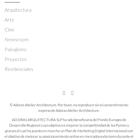
Arquitectura
Arte
Cine
Newsroom
Paisajismo
Proyectos
Residenciales
© Adoras Atelier Architecture. Por favor, no reproducir sin el consentimiento
expreso de Adoras Atelier Architecture.
ADORAS ARQUITECTURA SLP ha sido beneficiaria del Fondo Europeo de
Desarrollo Regional cuyo objetivo es mejorar la competitividad de las Pymes y
gracias al cual ha puesto en marcha un Plan de Marketing Digital Internacional con
el objetivo de mejorar su posicionamiento online en mercados exteriores durante el