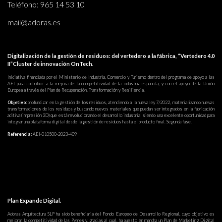
Teléfono:
965 14 53 10
mail@adoras.es
Digitalización de la gestión de residuos: del vertedero a la fábrica, “Vertedero 4.0
II”Cluster de innovación OnTech.
Iniciativa financiada por el Ministerio de Industria, Comercio y Turismo dentro del programa de apoyo a las
AEI para contribuir a la mejora de la competitividad de la industria española, y con el apoyo de la Unión
Europea a través del Plan de Recuperación, Transformación y Resiliencia.
Objetivo:
profundizar en la gestión de los residuos, atendiendo a la nueva ley 7/2022, materializando nuevas
transformaciones de los residuos y buscando nuevos materiales que puedan ser integrados en la fabricación
aditiva (impresión 3D) que está revolucionando el desarrollo industrial siendo una excelente oportunidad para
integrar una plataforma digital desde la gestión de residuos hasta el producto final. Segunda fase.
Referencia:
AEI-010500-2023-409
Plan Expande Digital.
Adoras Arquitectura SLP ha sido beneficiaria del Fondo Europeo de Desarrollo Regional, cuyo objetivo es
mejorar la competitividad de las Pymes y, gracias al cual, ha puesto en marcha un Plan de Marketing Digital