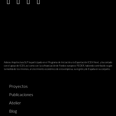
Adoras Arquitectura SLP ha participado en el Programa de Iniciación a la Exportación ICEX-Next, y ha contado
con el apoyo de ICEX, así como con la cofinanciación de Fondos europeos FEDER, habiendo contribuido según
la medida de los mismos, al crecimiento económico de esta empresa, su región y de España en su conjunto.
Proyectos
Publicaciones
Atelier
Blog