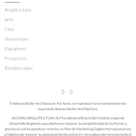
Arquitectura
Arte
Cine
Newsroom
Paisajismo
Proyectos
Residenciales
© Adoras Atelier Architecture. Por favor, no reproducir sin el consentimiento
expreso de Adoras Atelier Architecture.
ADORAS ARQUITECTURA SLP ha sido beneficiaria del Fondo Europeo de
Desarrollo Regional cuyo objetivo es mejorar la competitividad de las Pymes y
gracias al cual ha puesto en marcha un Plan de Marketing Digital Internacional con
el objetivo de mejorar su posicionamiento online en mercados exteriores durante el