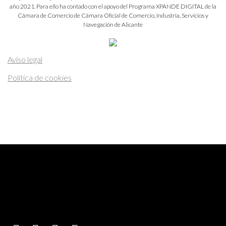
año 2021. Para ello ha contado con el apoyo del Programa XPANDE DIGITAL de la
Cámara de Comercio de Cámara Oficial de Comercio, Industria, Servicios y
Navegación de Alicante
Aviso legal
Política de cookies