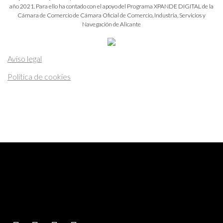
año 2021. Para ello ha contado con el apoyo del Programa XPANDE DIGITAL de la
Cámara de Comercio de Cámara Oficial de Comercio, Industria, Servicios y
Navegación de Alicante
Aviso legal
Política de cookies