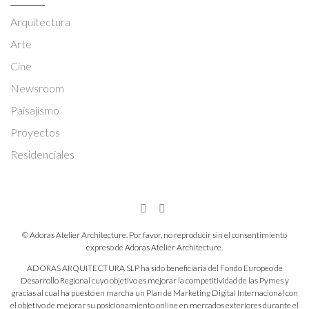
Arquitectura
Arte
Cine
Newsroom
Paisajismo
Proyectos
Residenciales
© Adoras Atelier Architecture. Por favor, no reproducir sin el consentimiento
expreso de Adoras Atelier Architecture.
ADORAS ARQUITECTURA SLP ha sido beneficiaria del Fondo Europeo de
Desarrollo Regional cuyo objetivo es mejorar la competitividad de las Pymes y
gracias al cual ha puesto en marcha un Plan de Marketing Digital Internacional con
el objetivo de mejorar su posicionamiento online en mercados exteriores durante el