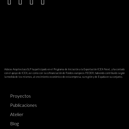
Adoras Arquitectura SLP ha participado en el Programa de Iniciación a la Exportación ICEX-Next, y ha contado
con el apoyo de ICEX, así como con la cofinanciación de Fondos europeos FEDER, habiendo contribuido según
la medida de los mismos, al crecimiento económico de esta empresa, su región y de España en su conjunto.
Proyectos
Publicaciones
Atelier
Blog