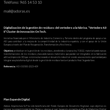
Teléfono:
965 14 53 10
mail@adoras.es
Digitalización de la gestión de residuos: del vertedero a la fábrica, “Vertedero 4.0
II”Cluster de innovación OnTech.
Iniciativa financiada por el Ministerio de Industria, Comercio y Turismo dentro del programa de apoyo a las
AEI para contribuir a la mejora de la competitividad de la industria española, y con el apoyo de la Unión
Europea a través del Plan de Recuperación, Transformación y Resiliencia.
Objetivo:
profundizar en la gestión de los residuos, atendiendo a la nueva ley 7/2022, materializando nuevas
transformaciones de los residuos y buscando nuevos materiales que puedan ser integrados en la fabricación
aditiva (impresión 3D) que está revolucionando el desarrollo industrial siendo una excelente oportunidad para
integrar una plataforma digital desde la gestión de residuos hasta el producto final. Segunda fase.
Referencia:
AEI-010500-2023-409
Plan Expande Digital.
Adoras Arquitectura SLP ha sido beneficiaria del Fondo Europeo de Desarrollo Regional, cuyo objetivo es
mejorar la competitividad de las Pymes y, gracias al cual, ha puesto en marcha un Plan de Marketing Digital