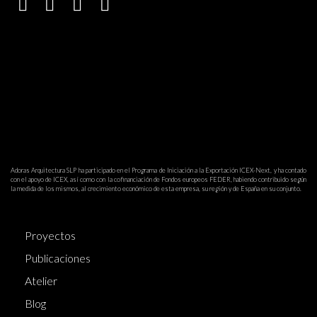
Adoras Arquitectura SLP ha participado en el Programa de Iniciación a la Exportación ICEX-Next, y ha contado
con el apoyo de ICEX, así como con la cofinanciación de Fondos europeos FEDER, habiendo contribuido según
la medida de los mismos, al crecimiento económico de esta empresa, su región y de España en su conjunto.
Proyectos
Publicaciones
Atelier
Blog