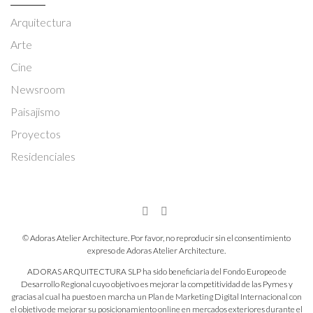
Arquitectura
Arte
Cine
Newsroom
Paisajismo
Proyectos
Residenciales
© Adoras Atelier Architecture. Por favor, no reproducir sin el consentimiento
expreso de Adoras Atelier Architecture.
ADORAS ARQUITECTURA SLP ha sido beneficiaria del Fondo Europeo de
Desarrollo Regional cuyo objetivo es mejorar la competitividad de las Pymes y
gracias al cual ha puesto en marcha un Plan de Marketing Digital Internacional con
el objetivo de mejorar su posicionamiento online en mercados exteriores durante el