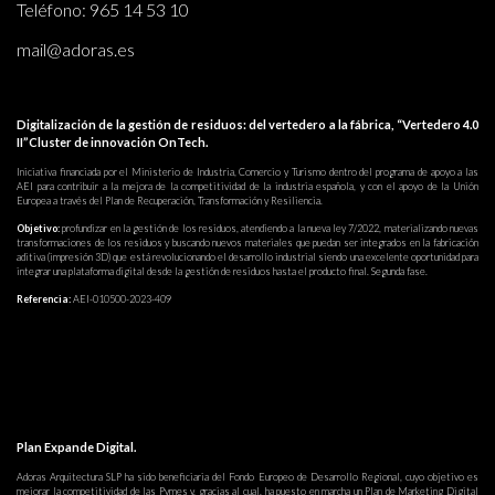
Teléfono:
965 14 53 10
mail@adoras.es
Digitalización de la gestión de residuos: del vertedero a la fábrica, “Vertedero 4.0
II”Cluster de innovación OnTech.
Iniciativa financiada por el Ministerio de Industria, Comercio y Turismo dentro del programa de apoyo a las
AEI para contribuir a la mejora de la competitividad de la industria española, y con el apoyo de la Unión
Europea a través del Plan de Recuperación, Transformación y Resiliencia.
Objetivo:
profundizar en la gestión de los residuos, atendiendo a la nueva ley 7/2022, materializando nuevas
transformaciones de los residuos y buscando nuevos materiales que puedan ser integrados en la fabricación
aditiva (impresión 3D) que está revolucionando el desarrollo industrial siendo una excelente oportunidad para
integrar una plataforma digital desde la gestión de residuos hasta el producto final. Segunda fase.
Referencia:
AEI-010500-2023-409
Plan Expande Digital.
Adoras Arquitectura SLP ha sido beneficiaria del Fondo Europeo de Desarrollo Regional, cuyo objetivo es
mejorar la competitividad de las Pymes y, gracias al cual, ha puesto en marcha un Plan de Marketing Digital