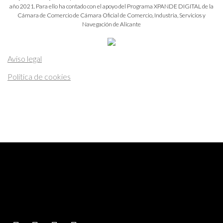
año 2021. Para ello ha contado con el apoyo del Programa XPANDE DIGITAL de la
Cámara de Comercio de Cámara Oficial de Comercio, Industria, Servicios y
Navegación de Alicante
Aviso legal
Política de cookies