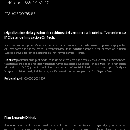
Teléfono:
965 14 53 10
mail@adoras.es
Digitalización de la gestión de residuos: del vertedero a la fábrica, “Vertedero 4.0
II”Cluster de innovación OnTech.
Iniciativa financiada por el Ministerio de Industria, Comercio y Turismo dentro del programa de apoyo a las
AEI para contribuir a la mejora de la competitividad de la industria española, y con el apoyo de la Unión
Europea a través del Plan de Recuperación, Transformación y Resiliencia.
Objetivo:
profundizar en la gestión de los residuos, atendiendo a la nueva ley 7/2022, materializando nuevas
transformaciones de los residuos y buscando nuevos materiales que puedan ser integrados en la fabricación
aditiva (impresión 3D) que está revolucionando el desarrollo industrial siendo una excelente oportunidad para
integrar una plataforma digital desde la gestión de residuos hasta el producto final. Segunda fase.
Referencia:
AEI-010500-2023-409
Plan Expande Digital.
Adoras Arquitectura SLP ha sido beneficiaria del Fondo Europeo de Desarrollo Regional, cuyo objetivo es
mejorar la competitividad de las Pymes y, gracias al cual, ha puesto en marcha un Plan de Marketing Digital