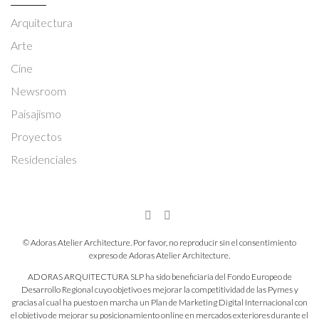
Arquitectura
Arte
Cine
Newsroom
Paisajismo
Proyectos
Residenciales
© Adoras Atelier Architecture. Por favor, no reproducir sin el consentimiento
expreso de Adoras Atelier Architecture.
ADORAS ARQUITECTURA SLP ha sido beneficiaria del Fondo Europeo de
Desarrollo Regional cuyo objetivo es mejorar la competitividad de las Pymes y
gracias al cual ha puesto en marcha un Plan de Marketing Digital Internacional con
el objetivo de mejorar su posicionamiento online en mercados exteriores durante el