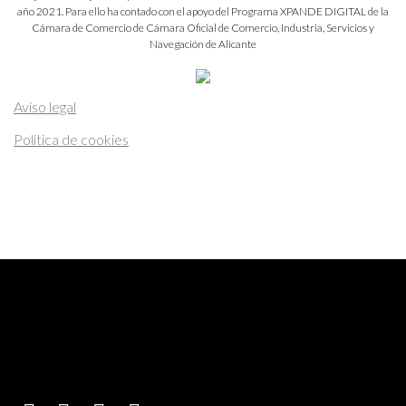
año 2021. Para ello ha contado con el apoyo del Programa XPANDE DIGITAL de la
Cámara de Comercio de Cámara Oficial de Comercio, Industria, Servicios y
Navegación de Alicante
Aviso legal
Política de cookies