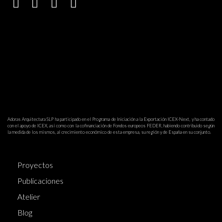
Adoras Arquitectura SLP ha participado en el Programa de Iniciación a la Exportación ICEX-Next, y ha contado
con el apoyo de ICEX, así como con la cofinanciación de Fondos europeos FEDER, habiendo contribuido según
la medida de los mismos, al crecimiento económico de esta empresa, su región y de España en su conjunto.
Proyectos
Publicaciones
Atelier
Blog