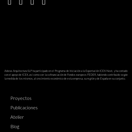
Adoras Arquitectura SLP ha participado en el Programa de Iniciación a la Exportación ICEX-Next, y ha contado
con el apoyo de ICEX, así como con la cofinanciación de Fondos europeos FEDER, habiendo contribuido según
la medida de los mismos, al crecimiento económico de esta empresa, su región y de España en su conjunto.
Proyectos
Publicaciones
Atelier
Blog