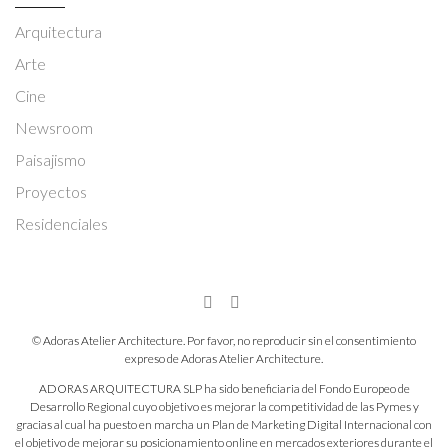
Arquitectura
Arte
Cine
Newsroom
Paisajismo
Proyectos
Residenciales
© Adoras Atelier Architecture. Por favor, no reproducir sin el consentimiento
expreso de Adoras Atelier Architecture.
ADORAS ARQUITECTURA SLP ha sido beneficiaria del Fondo Europeo de
Desarrollo Regional cuyo objetivo es mejorar la competitividad de las Pymes y
gracias al cual ha puesto en marcha un Plan de Marketing Digital Internacional con
el objetivo de mejorar su posicionamiento online en mercados exteriores durante el