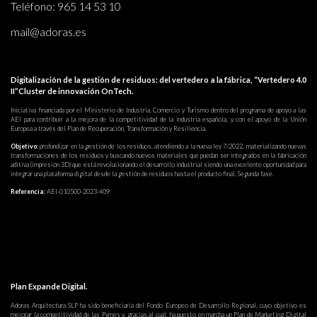
Teléfono:
965 14 53 10
mail@adoras.es
Digitalización de la gestión de residuos: del vertedero a la fábrica, “Vertedero 4.0
II”Cluster de innovación OnTech.
Iniciativa financiada por el Ministerio de Industria, Comercio y Turismo dentro del programa de apoyo a las
AEI para contribuir a la mejora de la competitividad de la industria española, y con el apoyo de la Unión
Europea a través del Plan de Recuperación, Transformación y Resiliencia.
Objetivo:
profundizar en la gestión de los residuos, atendiendo a la nueva ley 7/2022, materializando nuevas
transformaciones de los residuos y buscando nuevos materiales que puedan ser integrados en la fabricación
aditiva (impresión 3D) que está revolucionando el desarrollo industrial siendo una excelente oportunidad para
integrar una plataforma digital desde la gestión de residuos hasta el producto final. Segunda fase.
Referencia:
AEI-010500-2023-409
Plan Expande Digital.
Adoras Arquitectura SLP ha sido beneficiaria del Fondo Europeo de Desarrollo Regional, cuyo objetivo es
mejorar la competitividad de las Pymes y, gracias al cual, ha puesto en marcha un Plan de Marketing Digital