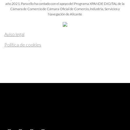
año 2021. Para ello ha contado con el apoyo del Programa XPANDE DIGITAL de la
Cámara de Comercio de Cámara Oficial de Comercio, Industria, Servicios y
Navegación de Alicante
Aviso legal
Política de cookies