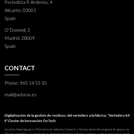
Periodista P. Arderius, 4
Alicante, 03001
Spain
O’Donnell, 3
Madrid, 28009
Spain
CONTACT
Phone:
965 14 53 10
mail@adoras.es
Digitalización de la gestión de residuos: del vertedero a la fábrica, “Vertedero 4.0
II”Cluster de innovación OnTech.
Iniciativa financiada por el Ministerio de Industria, Comercio y Turismo dentro del programa de apoyo a las
AEI para contribuir a la mejora de la competitividad de la industria española, y con el apoyo de la Unión