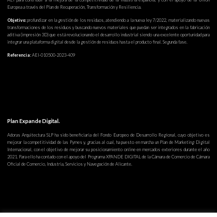
Europea a través del Plan de Recuperación, Transformación y Resiliencia.
Objetivo:
profundizar en la gestión de los residuos, atendiendo a la nueva ley 7/2022, materializando nuevas
transformaciones de los residuos y buscando nuevos materiales que puedan ser integrados en la fabricación
aditiva (impresión 3D) que está revolucionando el desarrollo industrial siendo una excelente oportunidad para
integrar una plataforma digital desde la gestión de residuos hasta el producto final. Segunda fase.
Referencia:
AEI-010500-2023-409
Plan Expande Digital.
Adoras Arquitectura SLP ha sido beneficiaria del Fondo Europeo de Desarrollo Regional, cuyo objetivo es
mejorar la competitividad de las Pymes y, gracias al cual, ha puesto en marcha un Plan de Marketing Digital
Internacional, con el objetivo de mejorar su posicionamiento online en mercados exteriores durante el año
2021. Para ello ha contado con el apoyo del Programa XPANDE DIGITAL de la Cámara de Comercio de Cámara
Oficial de Comercio, Industria, Servicios y Navegación de Alicante.