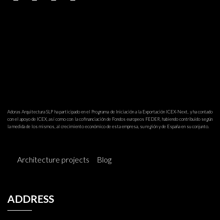
Adoras Arquitectura SLP ha participado en el Programa de Iniciación a la Exportación ICEX-Next, y ha contado
con el apoyo de ICEX, así como con la cofinanciación de Fondos europeos FEDER, habiendo contribuido según
la medida de los mismos, al crecimiento económico de esta empresa, su región y de España en su conjunto.
Architecture projects
Blog
ADDRESS