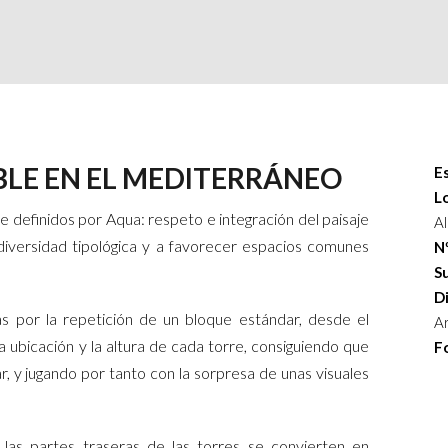
BLE EN EL MEDITERRÁNEO
E
L
le definidos por Aqua: respeto e integración del paisaje
Al
 diversidad tipológica y a favorecer espacios comunes
Nº
Su
D
as por la repetición de un bloque estándar, desde el
A
 ubicación y la altura de cada torre, consiguiendo que
F
r, y jugando por tanto con la sorpresa de unas visuales
 las partes traseras de las torres se convierten en