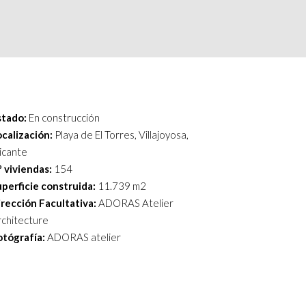
stado:
En construcción
ocalización:
Playa de El Torres, Villajoyosa,
icante
 viviendas:
154
perficie construida:
11.739 m2
irección Facultativa:
ADORAS Atelier
rchitecture
otógrafía:
ADORAS atelier