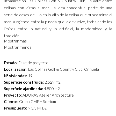
urbanización Las Colinas Golf & Country Club, un valle entre
colinas con vistas al mar. La idea conceptual parte de una
serie de casas de lujo en lo alto de la colina que busca mirar al
mar, surgiendo entre la pinada que la envuelve, trabajando los
límites entre lo natural y lo artificial, la modernidad y la
tradición.
Mostrar más
Mostrar menos
Su posición dominante convierte el proyecto en una imagen
referente visible desde la entrada a la urbanización que, a
pesar de ser dos conjuntos de viviendas, respira una imagen
Estado:
Fase de proyecto
edilicia de baja densidad. Sus cubiertas a un agua y sus
Localización:
Las Colinas Golf & Country Club, Orihuela
ventanales con doble altura protagonizan “lo alto de la colina”.
Nº viviendas:
19
Superficie construida:
2.529 m2
La propuesta se divide volumétricamente para su integración
Superficie ajardinada:
4.800 m2
en la orografía y el entorno natural. Los materiales utilizados y
Proyecto:
ADORAS Atelier Architecture
sus colores, blanco y térreos, para integrar el entorno
Cliente:
Grupo GMP + Somium
Presupuesto
> 3,3 Mill. €
existente, tanto natural como construido en la
urbanización. Se compone de 19 viviendas distribuidas en dos