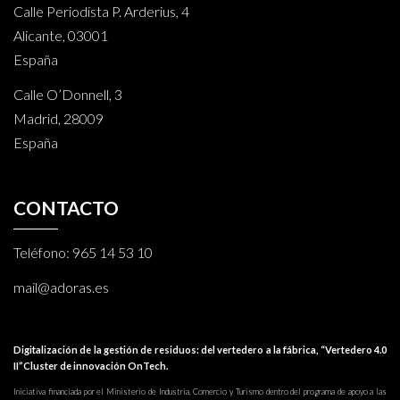
Calle Periodista P. Arderius, 4
Alicante, 03001
España
Calle O’Donnell, 3
Madrid, 28009
España
CONTACTO
Teléfono:
965 14 53 10
mail@adoras.es
Digitalización de la gestión de residuos: del vertedero a la fábrica, “Vertedero 4.0
II”Cluster de innovación OnTech.
Iniciativa financiada por el Ministerio de Industria, Comercio y Turismo dentro del programa de apoyo a las