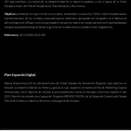
AEI para contribuir a la mejora de la competitividad de la industria española, y con el apoyo de la Unión
Europea a través del Plan de Recuperación, Transformación y Resiliencia.
Objetivo:
profundizar en la gestión de los residuos, atendiendo a la nueva ley 7/2022, materializando nuevas
transformaciones de los residuos y buscando nuevos materiales que puedan ser integrados en la fabricación
aditiva (impresión 3D) que está revolucionando el desarrollo industrial siendo una excelente oportunidad para
integrar una plataforma digital desde la gestión de residuos hasta el producto final. Segunda fase.
Referencia:
AEI-010500-2023-409
Plan Expande Digital.
Adoras Arquitectura SLP ha sido beneficiaria del Fondo Europeo de Desarrollo Regional, cuyo objetivo es
mejorar la competitividad de las Pymes y, gracias al cual, ha puesto en marcha un Plan de Marketing Digital
Internacional, con el objetivo de mejorar su posicionamiento online en mercados exteriores durante el año
2021. Para ello ha contado con el apoyo del Programa XPANDE DIGITAL de la Cámara de Comercio de Cámara
Oficial de Comercio, Industria, Servicios y Navegación de Alicante.