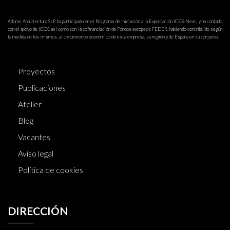
Adoras Arquitectura SLP ha participado en el Programa de Iniciación a la Exportación ICEX-Next, y ha contado
con el apoyo de ICEX, así como con la cofinanciación de Fondos europeos FEDER, habiendo contribuido según
la medida de los mismos, al crecimiento económico de esta empresa, su región y de España en su conjunto.
Proyectos
Publicaciones
Atelier
Blog
Vacantes
Aviso legal
Política de cookies
DIRECCIÓN